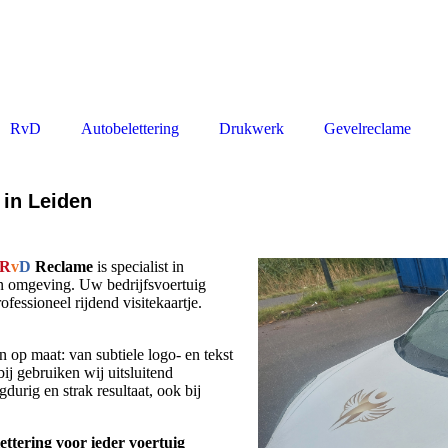
Autobelettering
RvD
Autobelettering
Drukwerk
Gevelreclame
 in Leiden
R
v
D
Reclame
is specialist in
en omgeving. Uw bedrijfsvoertuig
fessioneel rijdend visitekaartje.
op maat: van subtiele logo- en tekst
bij gebruiken wij uitsluitend
urig en strak resultaat, ook bij
ttering voor ieder voertuig