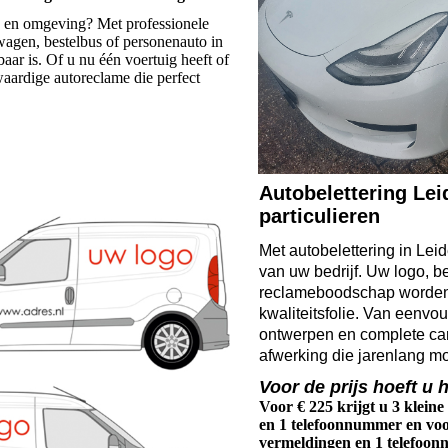
en en omgeving? Met professionele
wagen, bestelbus of personenauto in
aar is. Of u nu één voertuig heeft of
ardige autoreclame die perfect
Autobelettering Lei
particulieren
Met autobelettering in Lei
van uw bedrijf. Uw logo, 
reclameboodschap worden
kwaliteitsfolie. Van eenvou
ontwerpen en complete car
afwerking die jarenlang mooi
Voor de prijs hoeft u h
Voor
€ 225
krijgt u 3 klein
en 1 telefoonnummer en vo
vermeldingen en 1 telefoo